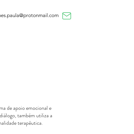
nes.paula@protonmail.com
rma de apoio emocional e
diálogo, também utiliza a
nalidade terapêutica.